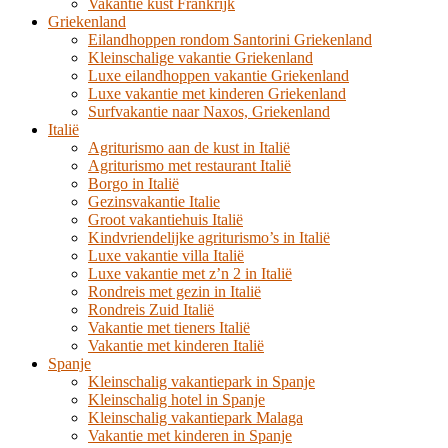
Vakantie kust Frankrijk
Griekenland
Eilandhoppen rondom Santorini Griekenland
Kleinschalige vakantie Griekenland
Luxe eilandhoppen vakantie Griekenland
Luxe vakantie met kinderen Griekenland
Surfvakantie naar Naxos, Griekenland
Italië
Agriturismo aan de kust in Italië
Agriturismo met restaurant Italië
Borgo in Italië
Gezinsvakantie Italie
Groot vakantiehuis Italië
Kindvriendelijke agriturismo’s in Italië
Luxe vakantie villa Italië
Luxe vakantie met z’n 2 in Italië
Rondreis met gezin in Italië
Rondreis Zuid Italië
Vakantie met tieners Italië
Vakantie met kinderen Italië
Spanje
Kleinschalig vakantiepark in Spanje
Kleinschalig hotel in Spanje
Kleinschalig vakantiepark Malaga
Vakantie met kinderen in Spanje