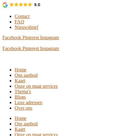
Ga
5.0
naar
de
Contact
inhoud
FAQ
Nieuwsbrief
Facebook
Pinterest
Instagram
Facebook
Pinterest
Instagram
Home
Ons aanbod
Kaart
Onze op maat services
Thema’s
Blogs
Luxe adressen
Over ons
Home
Ons aanbod
Kaart
Onze op maat services