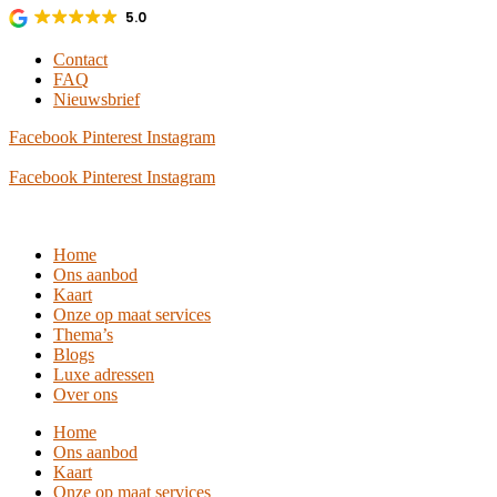
Ga
5.0
naar
de
Contact
inhoud
FAQ
Nieuwsbrief
Facebook
Pinterest
Instagram
Facebook
Pinterest
Instagram
Home
Ons aanbod
Kaart
Onze op maat services
Thema’s
Blogs
Luxe adressen
Over ons
Home
Ons aanbod
Kaart
Onze op maat services