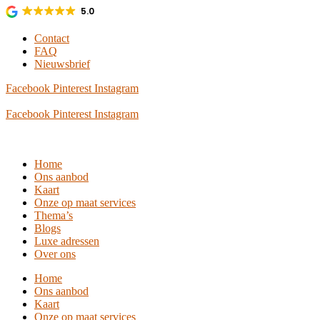
Ga
5.0
naar
de
Contact
inhoud
FAQ
Nieuwsbrief
Facebook
Pinterest
Instagram
Facebook
Pinterest
Instagram
Home
Ons aanbod
Kaart
Onze op maat services
Thema’s
Blogs
Luxe adressen
Over ons
Home
Ons aanbod
Kaart
Onze op maat services