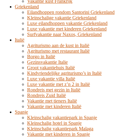
Vakantie kust Frankrijk
Griekenland
Eilandhoppen rondom Santorini Griekenland
Kleinschalige vakantie Griekenland
Luxe eilandhoppen vakantie Griekenland
Luxe vakantie met kinderen Griekenland
Surfvakantie naar Naxos, Griekenland
Italië
Agriturismo aan de kust in Italië
Agriturismo met restaurant Italië
Borgo in Italië
Gezinsvakantie Italie
Groot vakantiehuis Italië
Kindvriendelijke agriturismo’s in Italië
Luxe vakantie villa Italië
Luxe vakantie met z’n 2 in Italië
Rondreis met gezin in Italië
Rondreis Zuid Italië
Vakantie met tieners Italië
Vakantie met kinderen Italië
Spanje
Kleinschalig vakantiepark in Spanje
Kleinschalig hotel in Spanje
Kleinschalig vakantiepark Malaga
Vakantie met kinderen in Spanje