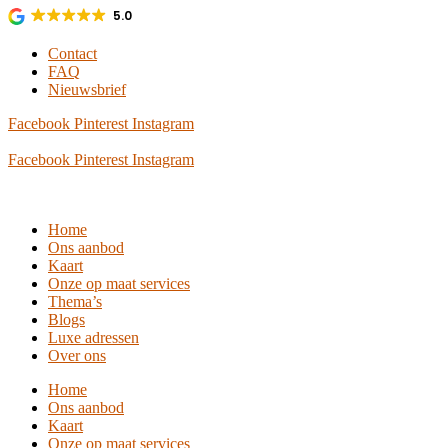
Ga
5.0
naar
de
Contact
inhoud
FAQ
Nieuwsbrief
Facebook
Pinterest
Instagram
Facebook
Pinterest
Instagram
Home
Ons aanbod
Kaart
Onze op maat services
Thema’s
Blogs
Luxe adressen
Over ons
Home
Ons aanbod
Kaart
Onze op maat services