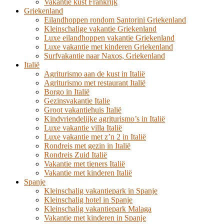
Vakantie kust Frankrijk
Griekenland
Eilandhoppen rondom Santorini Griekenland
Kleinschalige vakantie Griekenland
Luxe eilandhoppen vakantie Griekenland
Luxe vakantie met kinderen Griekenland
Surfvakantie naar Naxos, Griekenland
Italië
Agriturismo aan de kust in Italië
Agriturismo met restaurant Italië
Borgo in Italië
Gezinsvakantie Italie
Groot vakantiehuis Italië
Kindvriendelijke agriturismo’s in Italië
Luxe vakantie villa Italië
Luxe vakantie met z’n 2 in Italië
Rondreis met gezin in Italië
Rondreis Zuid Italië
Vakantie met tieners Italië
Vakantie met kinderen Italië
Spanje
Kleinschalig vakantiepark in Spanje
Kleinschalig hotel in Spanje
Kleinschalig vakantiepark Malaga
Vakantie met kinderen in Spanje